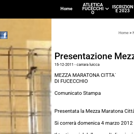
ATLETICA
ISCRIZION
keyboard_arrow_down
k
Home
FUCECCHI
E 2023
O
Home
>
Presentazione Mez
15-12-2011
-
carrara luicca
MEZZA MARATONA CITTA´
DI FUCECCHIO
Comunicato Stampa
Presentata la Mezza Maratona Citt
Si correrà domenica 4 marzo 2012