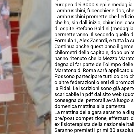
europeo dei 3000 siepi e medaglia 
Lambruschini, fucecchiese doc, che
Lambruschini promette che l´edizio
che ho, sin dall´inizio, chiusi nel ca
di ospite Stefano Baldini (medaglia 
permetteranno. Il secondo quello di
Formula 1, Alex Zanardi, e tutta la 
Continua anche quest´anno il gemel
chilometri della capitale, dopo un´a
hanno ritenuto che la Mezza Maraton
degna di far parte dell´olimpo delle 
Maratona di Roma sarà applicato u
Possono partecipare tutti coloro ch
o altre federazioni o enti di promoz
la Fidal. Le iscrizioni sono già ape
scaricabile in pdf dal sito web (quot
consegna dei pettorali avrà luogo 
domenica mattina alla partenza.
La mattina della gara saranno a dis
pre/post competizione, effettuati da
ex fisioterapista della nazionale ital
Saranno premiati i primi 80 assolut