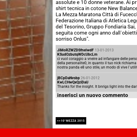
assolute e 10 donne veterane. Ai pr
shirt tecnica in cotone New Balance
La Mezza Maratona Città di Fucecchi
Federazione Italiana di Atletica Le
del Tesorino, Gruppo Fondiaria Sai,
seguita come ogni anno dall´obietti
sorriso Onlus".
JiMoRZWZDSfneIwdF
13-01-2013
KSudOzbutqWDcUbcLm
ci vuol coraggio a vneire ad infangare delle p
della personalite0, in quanto il tuo nick richiam
nostra panda e8 uno stile, un modo di vive l´utili
jBCpDaNvsbp
26-01-2012
KwLCHwQxQziDaU
Thanks for the insight. It bnrigs light into the dar
inserisci un nuovo commento
<<10°MEZZA 2015