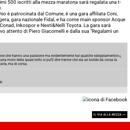
imi 500 iscritti alla mezza maratona sarà regalata una t-
.
o è patrocinata dal Comune, è una gara affiliata Coni,
ggera, gara nazionale Fidal, e ha come main sponsor Acque
 Conad, Inkospor e Nesti&Nelli Toyota. La gara sarà
vo attento di Piero Giacomelli e dalla sua "Regalami un
ersone che hanno una passione ma evidentemente hai qualche sdoppiamentoï»¿
a una moto della quale tutto si puf2 dire tranne che sia un bolide da corsa la
taria, ma di corsa.
k!
IL VIA ALLA MEZZA >>