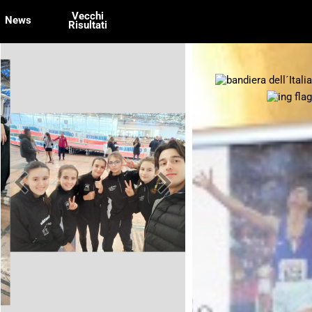
Vecchi
News
Risultati
keyboard_arrow_left
keyboard_arrow_right