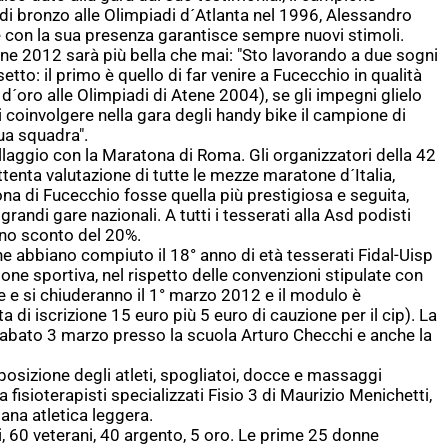
di bronzo alle Olimpiadi d´Atlanta nel 1996, Alessandro
 con la sua presenza garantisce sempre nuovi stimoli.
ne 2012 sarà più bella che mai: "Sto lavorando a due sogni
ssetto: il primo è quello di far venire a Fucecchio in qualità
d´oro alle Olimpiadi di Atene 2004), se gli impegni glielo
 coinvolgere nella gara degli handy bike il campione di
sua squadra".
laggio con la Maratona di Roma. Gli organizzatori della 42
ttenta valutazione di tutte le mezze maratone d´Italia,
a di Fucecchio fosse quella più prestigiosa e seguita,
grandi gare nazionali. A tutti i tesserati alla Asd podisti
no sconto del 20%.
e abbiano compiuto il 18° anno di età tesserati Fidal-Uisp
ione sportiva, nel rispetto delle convenzioni stipulate con
rte e si chiuderanno il 1° marzo 2012 e il modulo è
a di iscrizione 15 euro più 5 euro di cauzione per il cip). La
sabato 3 marzo presso la scuola Arturo Checchi e anche la
posizione degli atleti, spogliatoi, docce e massaggi
 fisioterapisti specializzati Fisio 3 di Maurizio Menichetti,
iana atletica leggera.
i, 60 veterani, 40 argento, 5 oro. Le prime 25 donne