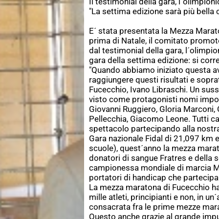
Il testimonial della gara, l´olimpi
"La settima edizione sarà più bella 
E´ stata presentata la Mezza Marat
prima di Natale, il comitato promot
dal testimonial della gara, l´olimp
gara della settima edizione: si co
"Quando abbiamo iniziato questa avv
raggiungere questi risultati e soprat
Fucecchio, Ivano Libraschi. Un sus
visto come protagonisti nomi impor
Giovanni Ruggiero, Gloria Marconi, 
Pellecchia, Giacomo Leone. Tutti c
spettacolo partecipando alla nostr
Gara nazionale Fidal di 21,097 km e
scuole), quest´anno la mezza marat
donatori di sangue Fratres e della 
campionessa mondiale di marcia Mi
portatori di handicap che partecip
La mezza maratona di Fucecchio ha v
mille atleti, principianti e non, in
consacrata fra le prime mezze marat
Questo anche grazie al grande impul