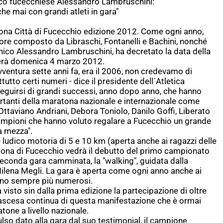
onico fucecchiese Alessandro Lambruschini:
che mai con grandi atleti in gara"
ona Città di Fucecchio edizione 2012. Come ogni anno,
ore composto da Libraschi, Fontanelli e Bachini, nonché
ionico Alessandro Lambruschini, ha decretato la data della
rrerà domenica 4 marzo 2012.
entura sette anni fa, era il 2006, non credevamo di
tutto certi numeri - dice il presidente dell´Atletica
seguirsi di grandi successi, anno dopo anno, che hanno
tanti della maratona nazionale e internazionale come
Ottaviano Andriani, Debora Toniolo, Danilo Goffi, Liberato
ampioni che hanno voluto regalare a Fucecchio un grande
a mezza".
 ludico motoria di 5 e 10 km (aperta anche ai ragazzi delle
ona di Fucecchio vedrà il debutto del primo campionato
seconda gara camminata, la "walking", guidata dalla
lena Megli. La gara è aperta come ogni anno anche ai
ano sempre più numerosi.
isto sin dalla prima edizione la partecipazione di oltre
 un´ascesa continua di questa manifestazione che è ormai
one a livello nazionale.
so dato alla gara dal suo testimonial, il campione