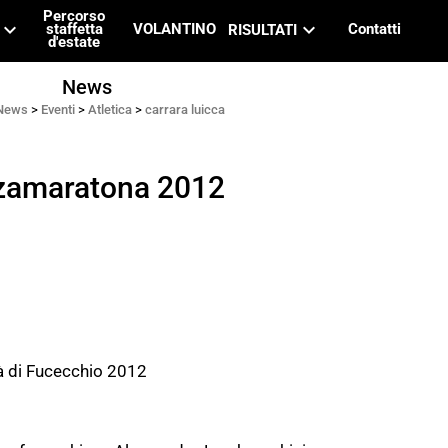
Percorso
eyboard_arrow_down
keyboard_arrow_down
staffetta
VOLANTINO
Contatti
RISULTATI
d'estate
News
News
>
Eventi
>
Atletica
>
carrara luicca
zamaratona 2012
à di Fucecchio 2012