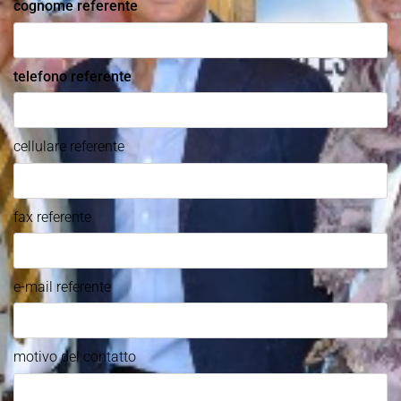
cognome referente
telefono referente
cellulare referente
fax referente
e-mail referente
motivo del contatto